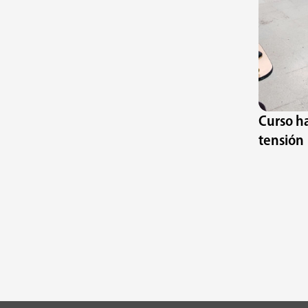
Curso ha
tensión