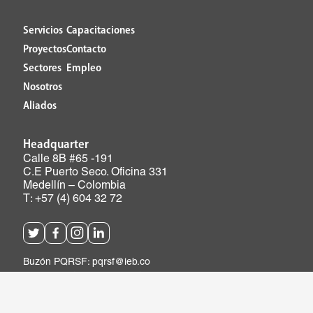
Servicios
Capacitaciones
Proyectos
Contacto
Sectores
Empleo
Nosotros
Aliados
Headquarter
Calle 8B #65 -191
C.E Puerto Seco. Oficina 331
Medellín – Colombia
T: +57 (4) 604 32 72
Buzón PQRSF: pqrsf@ieb.co
Conexión ética: conexionetica@ieb.co
IEB Ingeniería Especializada© 2026. Todos los derechos
reservados.